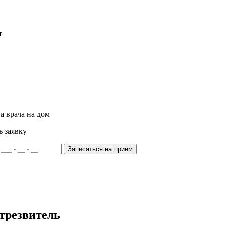
т
а врача на дом
ь заявку
Записаться на приём
трезвитель