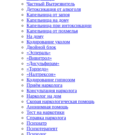
Частный Вытрезвитель
Детоксикация от алкоголя
Капельница от запоя
Капельница на дому
Капельница при интоксикации
Капельница от похмелья
На дому
Кодирование уколом
Двойной блок
«Эспераль»
«Вивитрол»
«Дисульфирам»
«Торпедо»
«Налтрексон»
Кодирование гипнозом
Приём нарколога
Консультация нарколога
Нарколог на дом
Скорая наркологическая помощь
Анонимная помощь
Тест на наркотики
Справка нарколога
Психиатр
Психотерапевт
Психолог