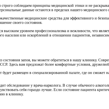
ы строго соблюдаем принципы медицинской этики и не раскры
персональные данные остаются в пределах нашего медицинского 
качественные медицинские средства для эффективного и безопас
чшение своего состояния.
ется высоким уровнем профессионализма и вежливости, что явл
го насилия или оскорблений в отношении пациентов, независимо
 состояния запоя, вы можете обратиться в нашу клинику. Совр
СССР. Здесь вам предложат более комфортные условия, дружелю
будет размещен в специализированной палате, где он сможет нах
т обследование у врача-нарколога. В случае обычного алкогол
увствовать себя гораздо лучше. Если состояние пациента критич
цию в клинику.