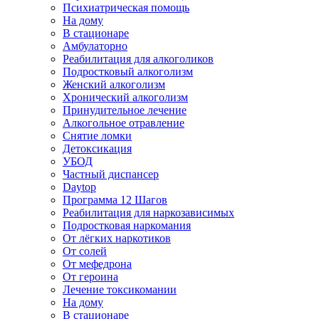
Психиатрическая помощь
На дому
В стационаре
Амбулаторно
Реабилитация для алкоголиков
Подростковый алкоголизм
Женский алкоголизм
Хронический алкоголизм
Принудительное лечение
Алкогольное отравление
Снятие ломки
Детоксикация
УБОД
Частный диспансер
Daytop
Программа 12 Шагов
Реабилитация для наркозависимых
Подростковая наркомания
От лёгких наркотиков
От солей
От мефедрона
От героина
Лечение токсикомании
На дому
В стационаре