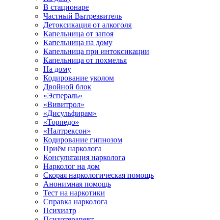
В стационаре
Частный Вытрезвитель
Детоксикация от алкоголя
Капельница от запоя
Капельница на дому
Капельница при интоксикации
Капельница от похмелья
На дому
Кодирование уколом
Двойной блок
«Эспераль»
«Вивитрол»
«Дисульфирам»
«Торпедо»
«Налтрексон»
Кодирование гипнозом
Приём нарколога
Консультация нарколога
Нарколог на дом
Скорая наркологическая помощь
Анонимная помощь
Тест на наркотики
Справка нарколога
Психиатр
Психотерапевт