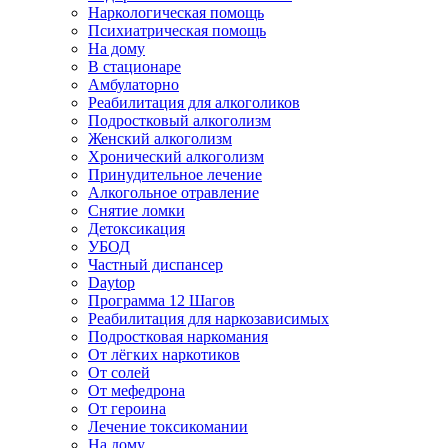
Наркологическая помощь
Психиатрическая помощь
На дому
В стационаре
Амбулаторно
Реабилитация для алкоголиков
Подростковый алкоголизм
Женский алкоголизм
Хронический алкоголизм
Принудительное лечение
Алкогольное отравление
Снятие ломки
Детоксикация
УБОД
Частный диспансер
Daytop
Программа 12 Шагов
Реабилитация для наркозависимых
Подростковая наркомания
От лёгких наркотиков
От солей
От мефедрона
От героина
Лечение токсикомании
На дому