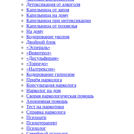
Детоксикация от алкоголя
Капельница от запоя
Капельница на дому
Капельница при интоксикации
Капельница от похмелья
На дому
Кодирование уколом
Двойной блок
«Эспераль»
«Вивитрол»
«Дисульфирам»
«Торпедо»
«Налтрексон»
Кодирование гипнозом
Приём нарколога
Консультация нарколога
Нарколог на дом
Скорая наркологическая помощь
Анонимная помощь
Тест на наркотики
Справка нарколога
Психиатр
Психотерапевт
Психолог
Семейный психолог