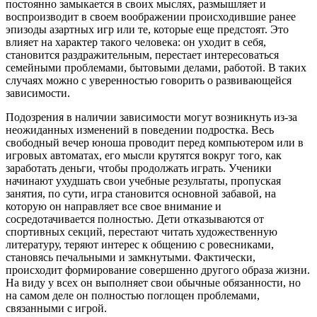
постоянно замыкается в своих мыслях, размышляет и
воспроизводит в своем воображении происходившие ранее
эпизоды азартных игр или те, которые еще предстоят. Это
влияет на характер такого человека: он уходит в себя,
становится раздражительным, перестает интересоваться
семейными проблемами, бытовыми делами, работой. В таких
случаях можно с уверенностью говорить о развивающейся
зависимости.
Подозрения в наличии зависимости могут возникнуть из-за
неожиданных изменений в поведении подростка. Весь
свободный вечер юноша проводит перед компьютером или в
игровых автоматах, его мысли крутятся вокруг того, как
заработать деньги, чтобы продолжать играть. Ученики
начинают ухудшать свои учебные результаты, пропуская
занятия, по сути, игра становится основной забавой, на
которую он направляет все свое внимание и
сосредотачивается полностью. Дети отказываются от
спортивных секций, перестают читать художественную
литературу, теряют интерес к общению с ровесниками,
становясь печальными и замкнутыми. Фактически,
происходит формирование совершенно другого образа жизни.
На виду у всех он выполняет свои обычные обязанности, но
на самом деле он полностью поглощен проблемами,
связанными с игрой.