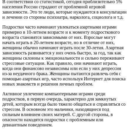
В соответствии со статистикой, сегодня приблизительно 5%
населения России страдают от проблемной игровой
зависимости. Это те люди, которые нуждаются в консультации
и лечении со стороны психиатра, нарколога, социолога и т.д.
Подростки часто начинают увлекаться азартными играми
примерно в 10-летнем возрасте и к моменту подросткового
возраста становятся зависимыми от них. Взрослые могут
начать играть в 20-летнем возрасте, но в отличие от них,
женщины обычно начинают играть после 30-летия. Азартная
зависимость развивается у них очень быстро, за год, так как
женщины склонны к эмоциональности и сильно переживают
стрессовые ситуации. Как правило, они начинают играть,
когда они финансово независимы или если у них депрессия
из-за неудачного брака. Женщины пытаются развлечь себя с
помощью азартных игр, часто используя Интернет для поиска
новых знакомств и решения личных проблем.
Активное увлечение компьютерными играми среди
подростков, в первую очередь, характерно для замкнутых
детей, которым всегда было тяжело общаться и справляться со
стрессом. В основном это мальчики, находящиеся под
сильным влиянием своих матерей. С другой стороны, в
опасности находятся подростки с проблемным или
девиантным поведением.