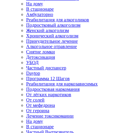
На дому
В стационаре
Амбулаторно
Реабилитация для алкоголиков
Подростковый алкоголизм
Женский алкоголизм
Хронический алкоголизм
Принудительное лечение
Алкогольное отравление
Снятие ломки
Детоксикация
УБОД
Частный диспансер
Daytop
Программа 12 Шагов
Реабилитация для наркозависимых
Подростковая наркомания
От лёгких наркотиков
От солей
От мефедрона
От героина
Лечение токсикомании
На дому
В стационаре
Частный Вытрезвитель