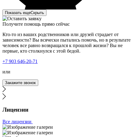
Показать еще
Скрыть
Получите помощь прямо сейчас
Кто-то из ваших родственников или друзей страдает от
зависимости? Вы всячески пытались помочь, но в результате
человек все равно возвращался к прошлой жизни? Вы не
первые, кто столкнулся с этой бедой.
Лечение наркомании в вашей клинике стало огромным
+7 903 646-20-71
прорывом для нас. Мой сын больше двух лет
употреблял курительные вещества и ни хотел
или
признавать свою проблему. Решившись отправить его к
вам на лечение, сын получил всестороннюю помощь и
Закажите звонок
поддержку. Был подобран индивидуальный план
лечения, учитывая все особенности моего сына.
Благодаря вашему профессионализму, сын трезвый и
полон сил менять свою жизнь дальше.
Лицензии
Все лицензии