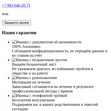
спасибо!
+7 903 646-20-71
или
Закажите звонок
Я был зависим от наркотиков, временами, конечно,
понимал, что это уже затянуло меня сильно, но
Наши гарантии
остановиться не мог. Решил попробовать и обратился к
вам в клинику. Так как я продолжал работать и
попросту не мог находиться на лечении долгое время,
100% Анонимно
мне предложили усиленный курс лечения наркомании.
Соблюдаем конфиденциальность, не передаём данные и
Наркологи вначале провели мне очищение организма, а
не ставим на учёт
дальше началась психотерапия. Был сильно удивлен, как
грамотно и четко мне все разложили по полочкам, дали
Выдаём больничный лист
бесценные рекомендации, что делать дальше вне
Не указываем диагноз, во избежание проблем в
клиники. Спасибо вам огромное!
обществе и на работе
Мотивация на лечение
Зависимый соглашается на лечение в результате
профессиональной беседы с врачом
Я жена наркомана. Узнав по рекомендациям о вашей
клинике, спустя какое-то время, позвонила. И могу с
Бесплатная консультация
уверенностью сказать, что это лучший выбор. Общение
Поддержим вас и ваших родственников в тяжелой
с сотрудниками дало мне понять, что у вас работают
ситуации