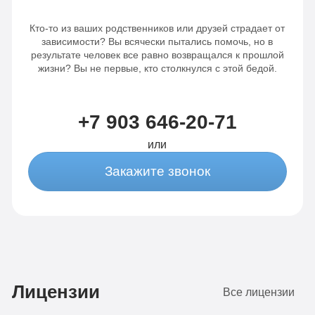
Индивидуальное
питание
Кто-то из ваших родственников или друзей страдает от
питание
Сбор
зависимости? Вы всячески пытались помочь, но в
результате человек все равно возвращался к прошлой
Сбор
анализов
жизни? Вы не первые, кто столкнулся с этой бедой.
анализов
Отслеживание
Отслеживание
динамики
+7 903 646-20-71
динамики
от 3-х
или
от 3-х
капельниц
Закажите звонок
капельниц
в
в день
день
Записаться
Записаться
Лицензии
Все лицензии