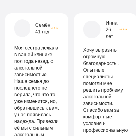
местная
комната
Все
Инна
Семён
26
опции
41 год
лет
9
«Бюджетно»
Оптимальный
990
Моя сестра лежала
Хочу выразить
Индивидуальная
руб
в вашей клинике
огромную
пол года назад, с
благодарность .
2-х местная
терапия
алкогольной
Опытные
палата
зависимостью.
Работа
специалисты
Наша семья до
Все
помогли мне
с
последнего не
решить проблему
опции
верила, что что-то
алкогольной
психологом
уже изменится, но,
зависимости.
«Стандарт»
обратившись к вам,
Усиленная
Спасибо вам за
у нас появилась
Индивидуальная
комфортные
детоксикация
надежда. Привезли
условия и
терапия
её мы с сильным
профессиональную
Гарантия
алкогольным