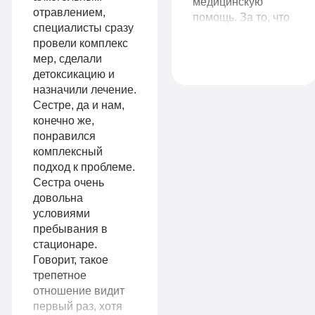
медицинскую
Усиленная
отравлением,
длительной
помощь. За то, что
специалисты сразу
детоксикация
смогли донести до
ремиссии
провели комплекс
меня, что мне
Гарантия
мер, сделали
нужно лечение!
Личный
детоксикацию и
длительной
назначили лечение.
санузел
Сестре, да и нам,
ремиссии
Больничный
конечно же,
Личный
понравился
лист
комплексный
санузел
подход к проблеме.
Сестра очень
Больничный
довольна
Записаться
лист
условиями
пребывания в
стационаре.
Говорит, такое
Записаться
трепетное
9
отношение видит
VIP
990
первый раз, хотя