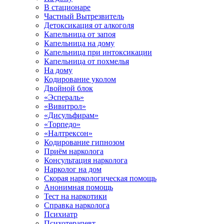
В стационаре
Частный Вытрезвитель
Детоксикация от алкоголя
Капельница от запоя
Капельница на дому
Капельница при интоксикации
Капельница от похмелья
На дому
Кодирование уколом
Двойной блок
«Эспераль»
«Вивитрол»
«Дисульфирам»
«Торпедо»
«Налтрексон»
Кодирование гипнозом
Приём нарколога
Консультация нарколога
Нарколог на дом
Скорая наркологическая помощь
Анонимная помощь
Тест на наркотики
Справка нарколога
Психиатр
Психотерапевт