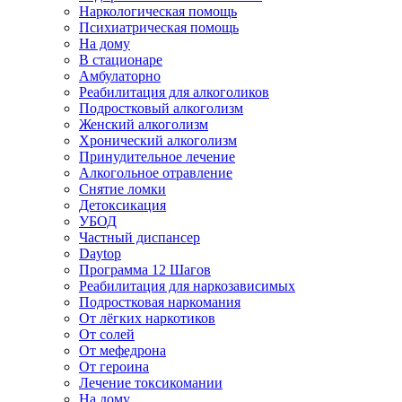
Наркологическая помощь
Психиатрическая помощь
На дому
В стационаре
Амбулаторно
Реабилитация для алкоголиков
Подростковый алкоголизм
Женский алкоголизм
Хронический алкоголизм
Принудительное лечение
Алкогольное отравление
Снятие ломки
Детоксикация
УБОД
Частный диспансер
Daytop
Программа 12 Шагов
Реабилитация для наркозависимых
Подростковая наркомания
От лёгких наркотиков
От солей
От мефедрона
От героина
Лечение токсикомании
На дому