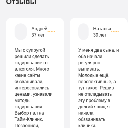
Отзывы
Записаться
Записаться
Записаться
Андрей
Наталья
37 лет
39 лет
Мы с супругой
У меня два сына, и
решили сделать
оба начали
кодирование от
регулярно
алкоголя. Много
выпивать.
какие сайты
Молодые ещё,
обзванивали,
перспективные, а
интересовались
тут такое. Решив
ценами, узнавали
не откладывать
методы
эту проблему в
кодирования.
долгий ящик, я
Выбор пал на
начала
Тайм-Клиник.
обзванивать
Позвонили,
клиники.