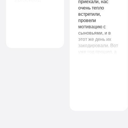
результатом
приехали, нас
работы. Сразу
очень тепло
видно, что
встретили,
работают
провели
специалисты,
мотивацию с
знающие своё
сыновьями, и в
дело.
этот же день их
закодировали. Вот
уже год прошел, а
сыновья так и не
притрагиваются к
спиртному. Вы не
представляете, как
мое материнское
сердце радуется
за них. Спасибо
вам большое!