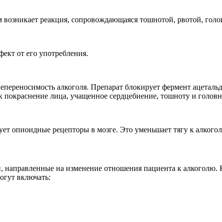
м возникает реакция, сопровождающаяся тошнотой, рвотой, гол
фект от его употребления.
епереносимость алкоголя. Препарат блокирует фермент ацетальд
к покраснение лица, учащенное сердцебиение, тошноту и головн
ует опиоидные рецепторы в мозге. Это уменьшает тягу к алкогол
, направленные на изменение отношения пациента к алкоголю. К
огут включать: