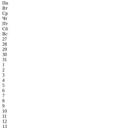
Пн
Вт
Ср
Чт
Пт
Сб
Вс
27
28
29
30
31
1
2
3
4
5
6
7
8
9
10
11
12
13