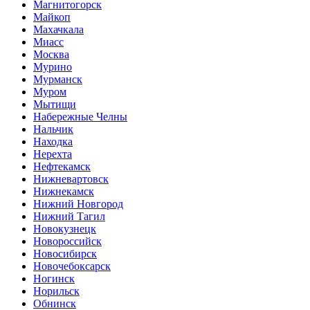
Магнитогорск
Майкоп
Махачкала
Миасс
Москва
Мурино
Мурманск
Муром
Мытищи
Набережные Челны
Нальчик
Находка
Нерехта
Нефтекамск
Нижневартовск
Нижнекамск
Нижний Новгород
Нижний Тагил
Новокузнецк
Новороссийск
Новосибирск
Новочебоксарск
Ногинск
Норильск
Обнинск