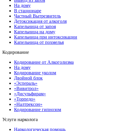
Вывод из запоя
На дому
В стационаре
Частный Вытрезвитель
Детоксикация от алкоголя
Капельница от запоя
Капельница на дому
Капельница при интоксикации
Капельница от похмелья
Кодирование
Кодирование от Алкоголизма
На дому
Кодирование уколом
Двойной блок
«Эспераль»
«Вивитрол»
«Дисульфирам»
«Торпедо»
«Налтрексон»
Кодирование гипнозом
Услуги нарколога
Наркологическая помощь