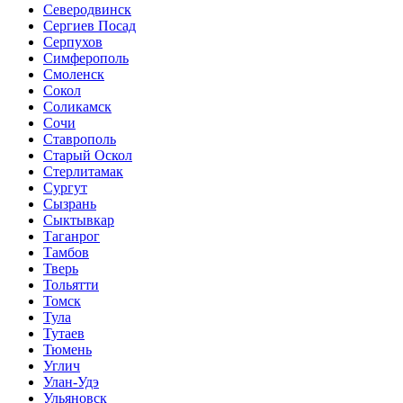
Северодвинск
Сергиев Посад
Серпухов
Симферополь
Смоленск
Сокол
Соликамск
Сочи
Ставрополь
Старый Оскол
Стерлитамак
Сургут
Сызрань
Сыктывкар
Таганрог
Тамбов
Тверь
Тольятти
Томск
Тула
Тутаев
Тюмень
Углич
Улан-Удэ
Ульяновск