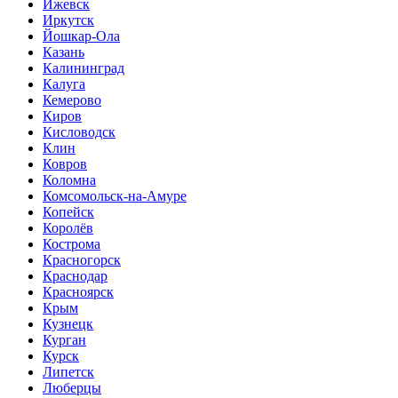
Ижевск
Иркутск
Йошкар-Ола
Казань
Калининград
Калуга
Кемерово
Киров
Кисловодск
Клин
Ковров
Коломна
Комсомольск-на-Амуре
Копейск
Королёв
Кострома
Красногорск
Краснодар
Красноярск
Крым
Кузнецк
Курган
Курск
Липетск
Люберцы