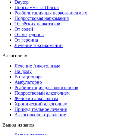
Daytop
Программа 12 Шагов
Реабилитация для наркозависимых
Подростковая наркомания
От лёгких наркотиков
От солей
От мефедрона
От героина
Лечение токсикомании
Алкоголизм
Лечение Алкоголизма
На дому
В стационаре
Амбулаторно
Реабилитация для алкоголиков
Подростковый алкоголизм
Женский алкоголизм
Хронический алкоголизм
Принудительное лечение
Алкогольное отравление
Вывод из запоя