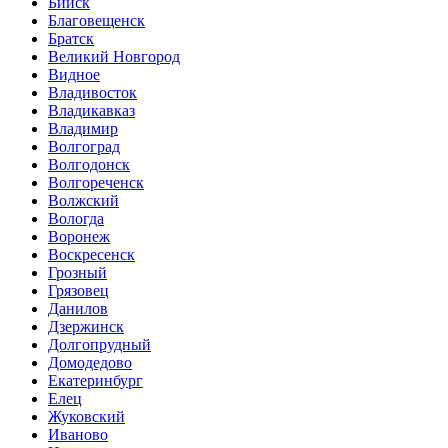
Бийск
Благовещенск
Братск
Великий Новгород
Видное
Владивосток
Владикавказ
Владимир
Волгоград
Волгодонск
Волгореченск
Волжский
Вологда
Воронеж
Воскресенск
Грозный
Грязовец
Данилов
Дзержинск
Долгопрудный
Домодедово
Екатеринбург
Елец
Жуковский
Иваново