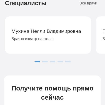
Специалисты
4-х местная комната
2
Все врачи
Диагностика
Групповая терапия
Детоксикация
Мухина Нелли Владимировна
Круглосуточное наблюдение
Врач психиатр-нарколог
В
Поддержка родственников
4-х разовое питание
Больничный лист
Записаться
Получите помощь прямо
сейчас